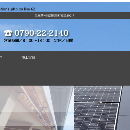
ptions.php
on line
62
兵庫県神崎郡福崎町福田202-7
ス
施工実績