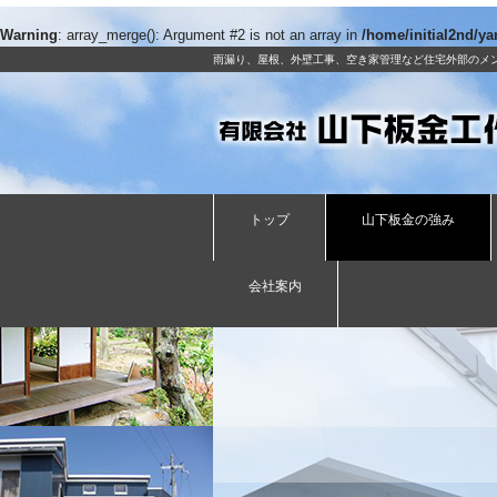
Warning
: array_merge(): Argument #2 is not an array in
/home/initial2nd/y
雨漏り、屋根、外壁工事、空き家管理など住宅外部のメ
トップ
山下板金の強み
会社案内