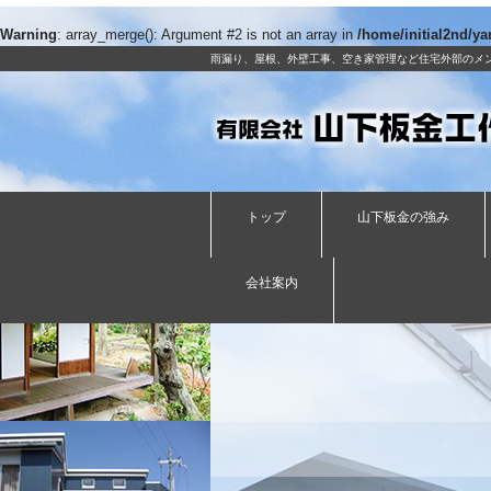
Warning
: array_merge(): Argument #2 is not an array in
/home/initial2nd/y
雨漏り、屋根、外壁工事、空き家管理など住宅外部のメ
トップ
山下板金の強み
会社案内