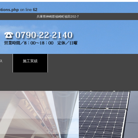
ptions.php
on line
62
兵庫県神崎郡福崎町福田202-7
ス
施工実績